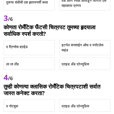
वेळ आणि स्थळ ओलांडून जाणारा एक
दुसऱ्या संधीची एक हृदयस्पर्शी कथा
महाकाव्य प्रणय
3
/6
कोणता रोमँटिक फँटसी चित्रपट तुमच्या हृदयाला
सर्वाधिक स्पर्श करतो?
इटर्नल सनशाईन ऑफ द स्पॉटलेस
द प्रिन्सेस ब्राईड
माइंड
ला ला लँड
प्राइड अँड प्रेज्युडिस
4
/6
तुम्ही कोणत्या क्लासिक रोमँटिक चित्रपटाशी सर्वात
जास्त कनेक्ट करता?
द नोटबुक
प्राइड अँड प्रेज्युडिस