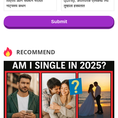
तीव्रता आणि संघर्षाने भरलेले
quirky, अपारंपरिक प्रेमकथा ज्या
नाट्यमय कथन
तुम्हाला हसवतात
Submit
RECOMMEND