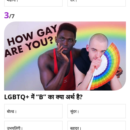
3
/7
LGBTQ+ में “B” का क्या अर्थ है?
बोल्ड।
सुंदर।
उभयलिंगी।
बहादुर।