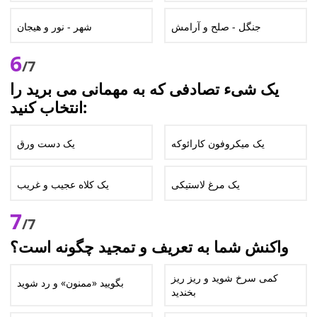
جنگل - صلح و آرامش
شهر - نور و هیجان
6
/7
یک شیء تصادفی که به مهمانی می برید را
انتخاب کنید:
یک میکروفون کارائوکه
یک دست ورق
یک مرغ لاستیکی
یک کلاه عجیب و غریب
7
/7
واکنش شما به تعریف و تمجید چگونه است؟
کمی سرخ شوید و ریز ریز
بگویید «ممنون» و رد شوید
بخندید