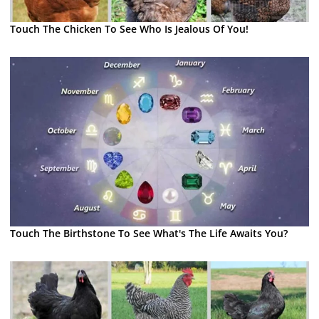
Touch The Chicken To See Who Is Jealous Of You!
Touch The Birthstone To See What's The Life Awaits You?