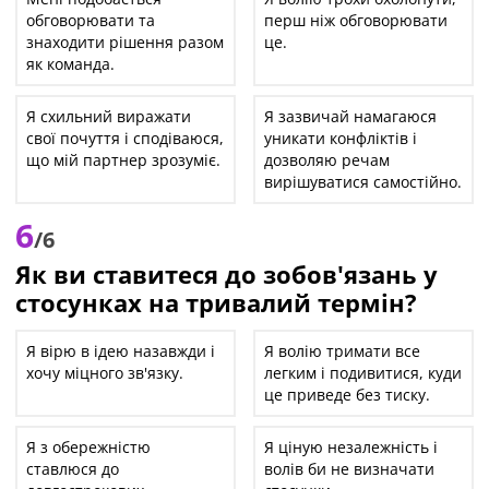
обговорювати та
перш ніж обговорювати
знаходити рішення разом
це.
як команда.
Я схильний виражати
Я зазвичай намагаюся
свої почуття і сподіваюся,
уникати конфліктів і
що мій партнер зрозуміє.
дозволяю речам
вирішуватися самостійно.
6
/6
Як ви ставитеся до зобов'язань у
стосунках на тривалий термін?
Я вірю в ідею назавжди і
Я волію тримати все
хочу міцного зв'язку.
легким і подивитися, куди
це приведе без тиску.
Я з обережністю
Я ціную незалежність і
ставлюся до
волів би не визначати