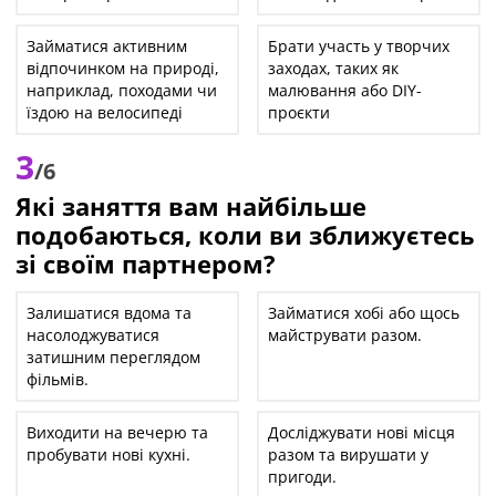
Займатися активним
Брати участь у творчих
відпочинком на природі,
заходах, таких як
наприклад, походами чи
малювання або DIY-
їздою на велосипеді
проєкти
3
/6
Які заняття вам найбільше
подобаються, коли ви зближуєтесь
зі своїм партнером?
Залишатися вдома та
Займатися хобі або щось
насолоджуватися
майструвати разом.
затишним переглядом
фільмів.
Виходити на вечерю та
Досліджувати нові місця
пробувати нові кухні.
разом та вирушати у
пригоди.