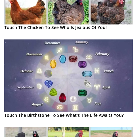
Touch The Chicken To See Who Is Jealous Of You!
Touch The Birthstone To See What's The Life Awaits You?