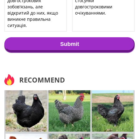
довгострокових
стосунки
зобов'язань, але
довгостроковими
відкритий до них, якщо
очікуваннями.
виникне правильна
ситуація.
Submit
RECOMMEND