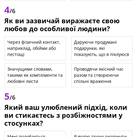
4
/6
Як ви зазвичай виражаєте свою
любов до особливої людини?
Через фізичний контакт,
Даруючи продумані
наприклад, обійми або
подарунки, які
пестощі
показують, що я піклуюся
Значущими словами,
Проводячи якісний час
такими як компліменти та
разом та створюючи
любовні листи
спільні враження
5
/6
Який ваш улюблений підхід, коли
ви стикаєтесь з розбіжностями у
стосунках?
Мені подобається
Я волію трохи охолонути,