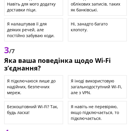
Навіть для мого додатку
облікових записів, таких
доставки піци.
як банківські.
Я налаштував її для
Ні, занадто багато
деяких речей, але
клопоту.
постійно забуваю коди.
3
/7
Яка ваша поведінка щодо Wi-Fi
з’єднання?
Я підключаюся лише до
Я іноді використовую
надійних, безпечних
загальнодоступний Wi-Fi,
мереж.
але з VPN.
Безкоштовний Wi-Fi? Так,
Я навіть не перевіряю,
будь ласка!
якщо підключається, то
підключається.