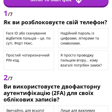
1
/7
Як ви розблоковуєте свій телефон?
Face ID або сканування
Надійний пароль із
відбитків пальців – це, по
цифрами, літерами та
суті, Форт Нокс.
символами.
Простий чотиризначний
Я просто проводжу
PIN-код.
пальцем вгору… кому
взагалі потрібен замок?
2
/7
Ви використовуєте двофакторну
аутентифікацію (2FA) для своїх
облікових записів?
Звичайно, для всього!
Лише для важливих