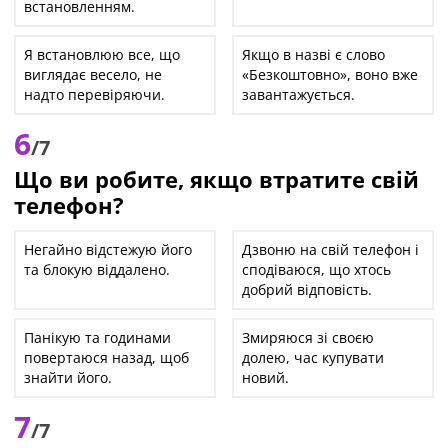
встановленням.
Я встановлюю все, що
Якщо в назві є слово
виглядає весело, не
«Безкоштовно», воно вже
надто перевіряючи.
завантажується.
6
/7
Що ви робите, якщо втратите свій
телефон?
Негайно відстежую його
Дзвоню на свій телефон і
та блокую віддалено.
сподіваюся, що хтось
добрий відповість.
Панікую та годинами
Змиряюся зі своєю
повертаюся назад, щоб
долею, час купувати
знайти його.
новий.
7
/7