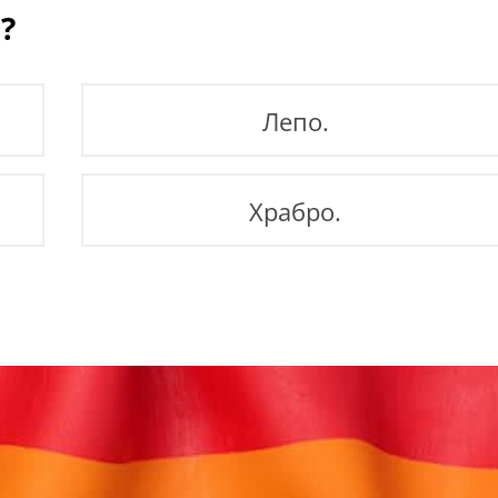
?
Лепо.
Храбро.