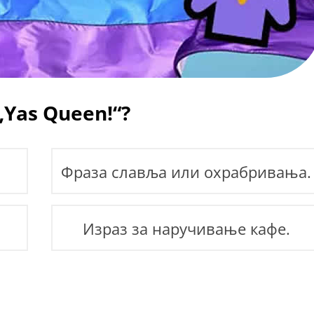
Yas Queen!“?
Фраза славља или охрабривања.
Израз за наручивање кафе.