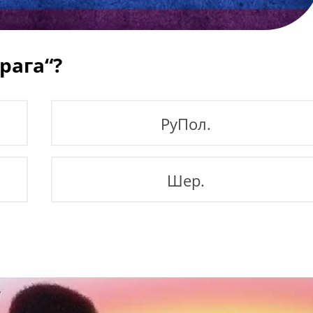
рага“?
РуПол.
Шер.