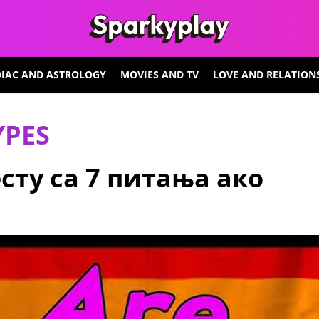
IAC AND ASTROLOGY
MOVIES AND TV
LOVE AND RELATION
YPES
сту са 7 питања ако