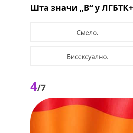
Шта значи „B“ у ЛГБТК+
Смело.
Бисексуално.
4
/7