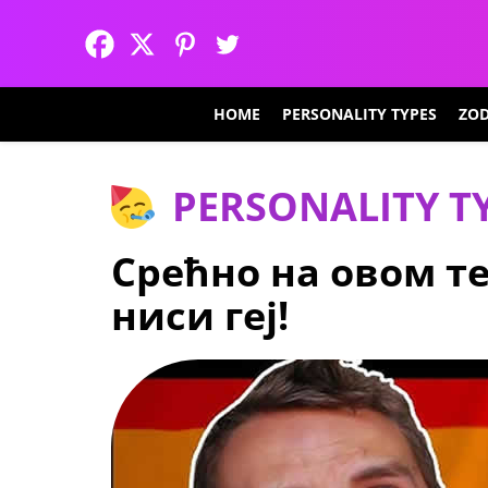
HOME
PERSONALITY TYPES
ZOD
PERSONALITY T
Срећно на овом те
ниси геј!