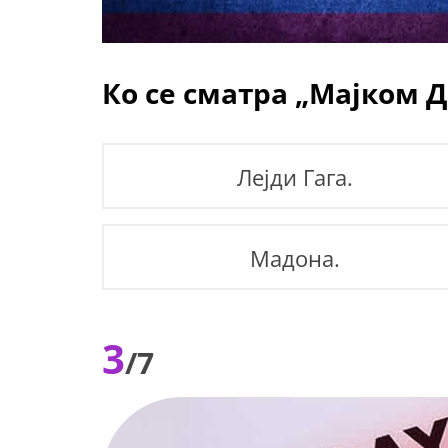
Ко се сматра „Мајком Д
Лејди Гага.
Мадона.
3
/7