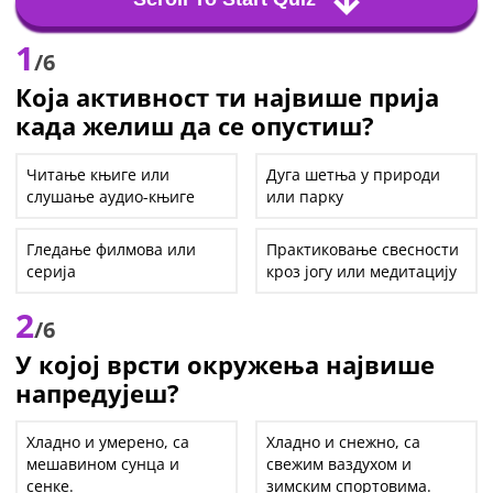
1
/6
Која активност ти највише прија
када желиш да се опустиш?
Читање књиге или
Дуга шетња у природи
слушање аудио-књиге
или парку
Гледање филмова или
Практиковање свесности
серија
кроз јогу или медитацију
2
/6
У којој врсти окружења највише
напредујеш?
Хладно и умерено, са
Хладно и снежно, са
мешавином сунца и
свежим ваздухом и
сенке.
зимским спортовима.