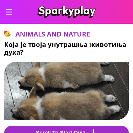
ANIMALS AND NATURE
Која је твоја унутрашња животиња
духа?
Scroll To Start Quiz