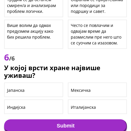
смирен/а и анализирам
или породици за
проблем логички.
подршку и савет.
Више волим да одмах
Често се повлачим и
предузмем акцију како
одвајам време да
бих решила проблем.
размислим пре него што
се суочим са изазовом.
6
/6
У којој врсти хране највише
уживаш?
Јапанска
Мексичка
Индијска
Италијанска
Submit