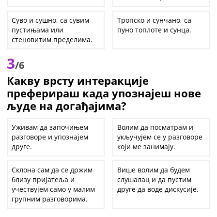
Суво и сушно, са сувим
Тропско и сунчано, са
пустињама или
пуно топлоте и сунца.
стеновитим пределима.
3
/6
Какву врсту интеракције
преферираш када упознајеш нове
људе на догађајима?
Уживам да започињем
Волим да посматрам и
разговоре и упознајем
укључујем се у разговоре
друге.
који ме занимају.
Склона сам да се држим
Више волим да будем
близу пријатеља и
слушалац и да пустим
учествујем само у малим
друге да воде дискусије.
групним разговорима.