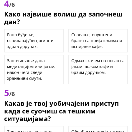
4
/6
Како највише волиш да започнеш
дан?
Рано буђење,
Спавање, опуштени
освежавајући џогинг и
бранч са пријатељима и
здрав доручак.
испијање кафе.
Започињање дана
Одмах скачем на посао са
медитацијом или јогом,
јаком шољом кафе и
након чега следи
брзим доручком.
хранљиви смути.
5
/6
Какав је твој уобичајени приступ
када се суочиш са тешким
ситуацијама?
Трудим се да останем
Обраћам се пријатељима