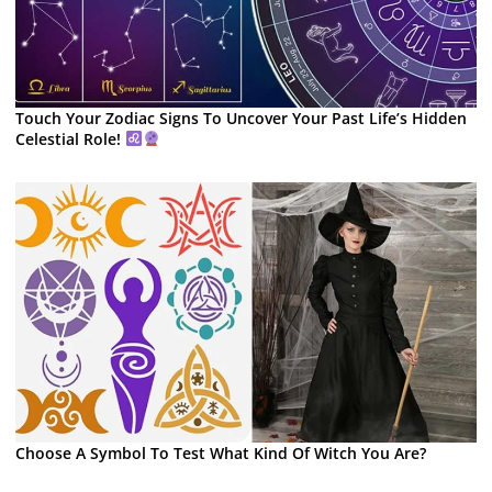
Touch Your Zodiac Signs To Uncover Your Past Life’s Hidden
Celestial Role!
Choose A Symbol To Test What Kind Of Witch You Are?