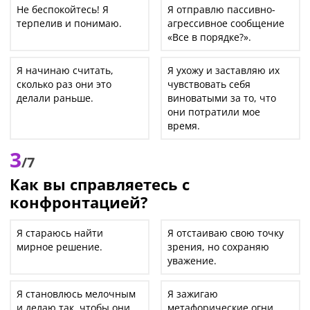
Не беспокойтесь! Я
Я отправлю пассивно-
терпелив и понимаю.
агрессивное сообщение
«Все в порядке?».
Я начинаю считать,
Я ухожу и заставляю их
сколько раз они это
чувствовать себя
делали раньше.
виноватыми за то, что
они потратили мое
время.
3
/7
Как вы справляетесь с
конфронтацией?
Я стараюсь найти
Я отстаиваю свою точку
мирное решение.
зрения, но сохраняю
уважение.
Я становлюсь мелочным
Я зажигаю
и делаю так, чтобы они
метафорические огни