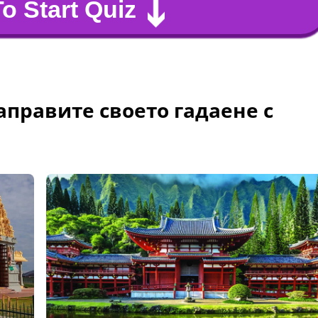
To Start Quiz
аправите своето гадаене с