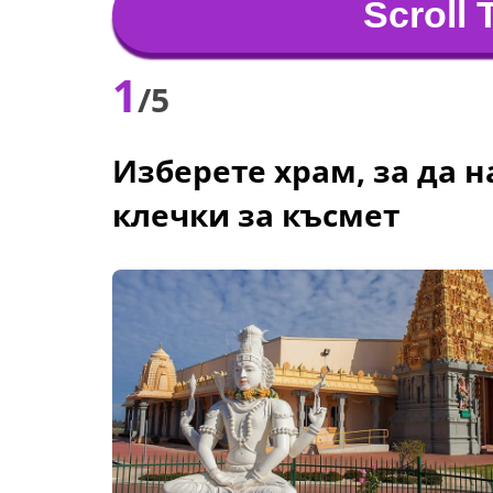
Scroll 
1
/5
Изберете храм, за да н
клечки за късмет