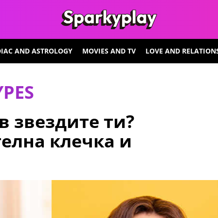
IAC AND ASTROLOGY
MOVIES AND TV
LOVE AND RELATION
YPES
в звездите ти?
елна клечка и