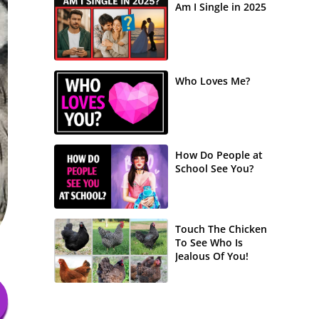
Am I Single in 2025
Who Loves Me?
How Do People at
School See You?
Touch The Chicken
To See Who Is
Jealous Of You!