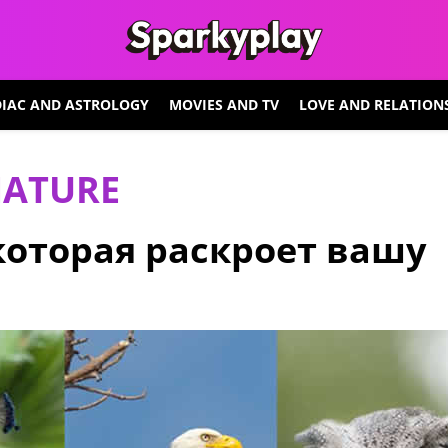
IAC AND ASTROLOGY
MOVIES AND TV
LOVE AND RELATION
NATURE
которая раскроет вашу