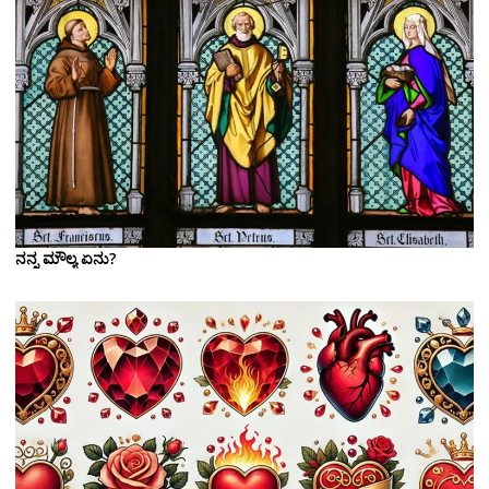
ನನ್ನ ಮೌಲ್ಯ ಏನು?