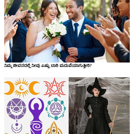
ನಿಮ್ಮ ಜೀವನದಲ್ಲಿ ನೀವು ಎಷ್ಟು ಬಾರಿ ಮದುವೆಯಾಗುತ್ತೀರಿ?