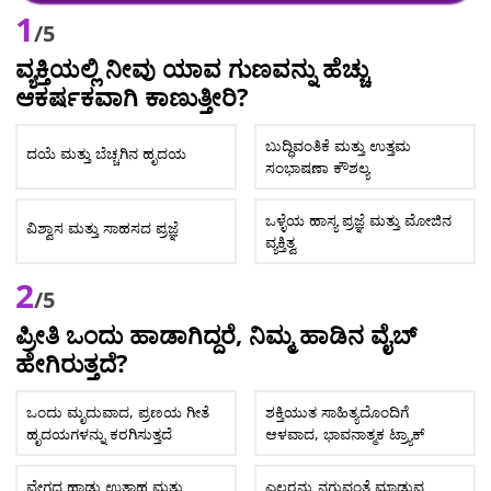
1
/5
ವ್ಯಕ್ತಿಯಲ್ಲಿ ನೀವು ಯಾವ ಗುಣವನ್ನು ಹೆಚ್ಚು
ಆಕರ್ಷಕವಾಗಿ ಕಾಣುತ್ತೀರಿ?
ಬುದ್ಧಿವಂತಿಕೆ ಮತ್ತು ಉತ್ತಮ
ದಯೆ ಮತ್ತು ಬೆಚ್ಚಗಿನ ಹೃದಯ
ಸಂಭಾಷಣಾ ಕೌಶಲ್ಯ
ಒಳ್ಳೆಯ ಹಾಸ್ಯ ಪ್ರಜ್ಞೆ ಮತ್ತು ಮೋಜಿನ
ವಿಶ್ವಾಸ ಮತ್ತು ಸಾಹಸದ ಪ್ರಜ್ಞೆ
ವ್ಯಕ್ತಿತ್ವ
2
/5
ಪ್ರೀತಿ ಒಂದು ಹಾಡಾಗಿದ್ದರೆ, ನಿಮ್ಮ ಹಾಡಿನ ವೈಬ್
ಹೇಗಿರುತ್ತದೆ?
ಒಂದು ಮೃದುವಾದ, ಪ್ರಣಯ ಗೀತೆ
ಶಕ್ತಿಯುತ ಸಾಹಿತ್ಯದೊಂದಿಗೆ
ಹೃದಯಗಳನ್ನು ಕರಗಿಸುತ್ತದೆ
ಆಳವಾದ, ಭಾವನಾತ್ಮಕ ಟ್ರ್ಯಾಕ್
ವೇಗದ ಹಾಡು ಉತ್ಸಾಹ ಮತ್ತು
ಎಲ್ಲರನ್ನು ನಗುವಂತೆ ಮಾಡುವ