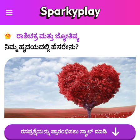
ರಾಶಿಚಕ್ರ ಮತ್ತು ಜ್ಯೋತಿಷ್ಯ
ನಿಮ್ಮ ಹೃದಯದಲ್ಲಿ ಹೆಸರೇನು?
ರಸಪ್ರಶ್ನೆಯನ್ನು ಪ್ರಾರಂಭಿಸಲು ಸ್ಕ್ರಾಲ್ ಮಾಡಿ